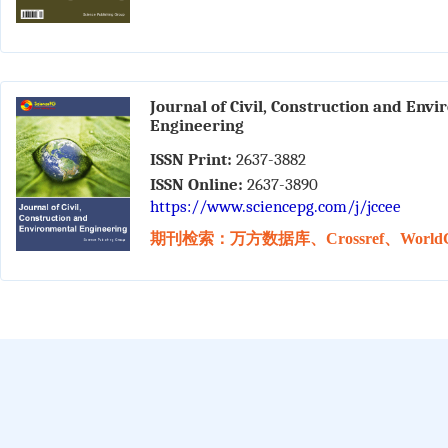
Journal of Civil, Construction and Env
Engineering
ISSN Print:
2637-3882
ISSN Online:
2637-3890
https://www.sciencepg.com/j/jccee
期刊检索：万方数据库、Crossref、WorldC